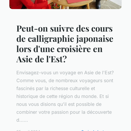
Peut-on suivre des cours
de calligraphie japonaise
lors d'une croisière en
Asie de l'Est?
Envisagez-vous un voyage en Asie de l'Est?
Comme vous, de nombreux voyageurs sont
fascinés par la richesse culturelle et
historique de cette région du monde. Et si
nous vous disions qu'il est possible de
combiner votre passion pour la découverte
d......